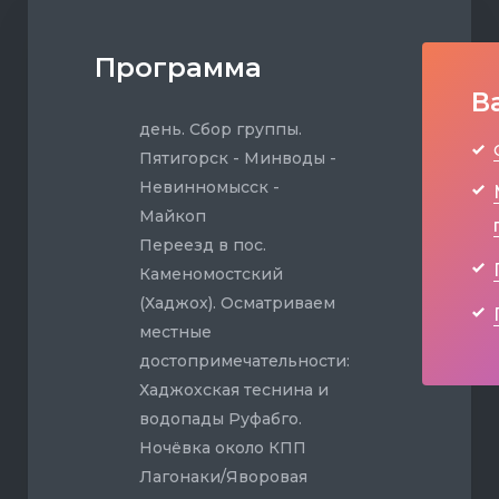
Программа
В
день. Сбор группы.
Пятигорск - Минводы -
Невинномысск -
Майкоп
Переезд в пос.
Каменомостский
(Хаджох). Осматриваем
местные
достопримечательности:
Хаджохская теснина и
водопады Руфабго.
Ночёвка около КПП
Лагонаки/Яворовая