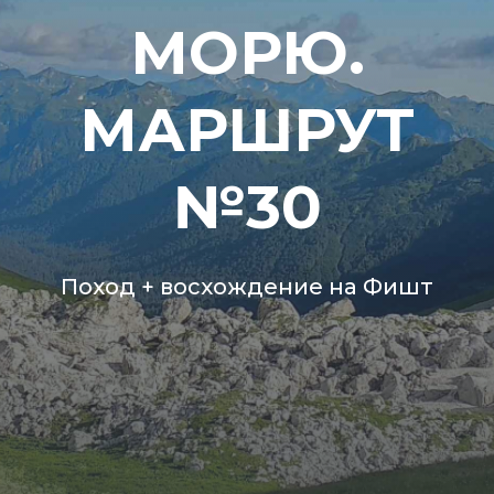
МОРЮ.
МАРШРУТ
№30
Поход + восхождение на Фишт