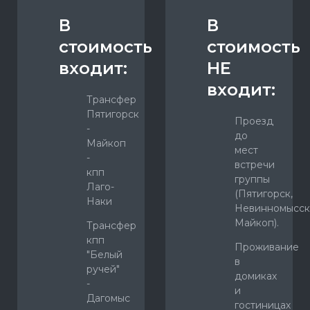
В
В
стоимость
стоимость
входит:
НЕ
входит:
Трансфер
Пятигорск
Проезд
-
до
Майкоп
мест
-
встречи
кпп
группы
Лаго-
(Пятигорск,
Наки
Невинномысск
Майкоп).
Трансфер
кпп
Проживание
"Белый
в
ручей"
домиках
-
и
Дагомыс
гостиницах