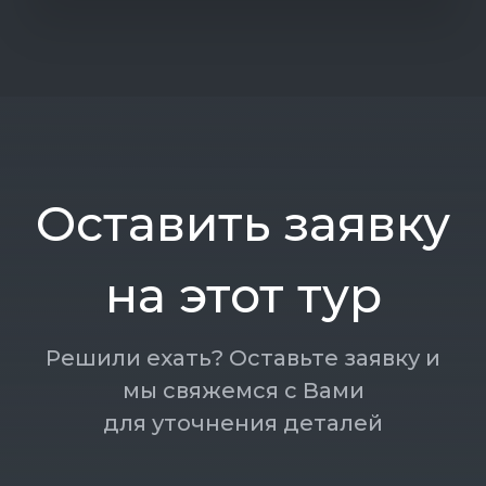
довольно
осторожный.
Отличная
интуиция,
уходит
из
Оставить заявку
опасного
места
заблаговременно,
на этот тур
не
дожидаясь
Решили ехать? Оставьте заявку и
критических
мы свяжемся с Вами
ситуаций.
для уточнения деталей
Внимательный
и