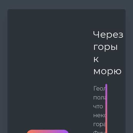
Через
горы
к
морю
Геологи
полагают,
что
некогда
гора