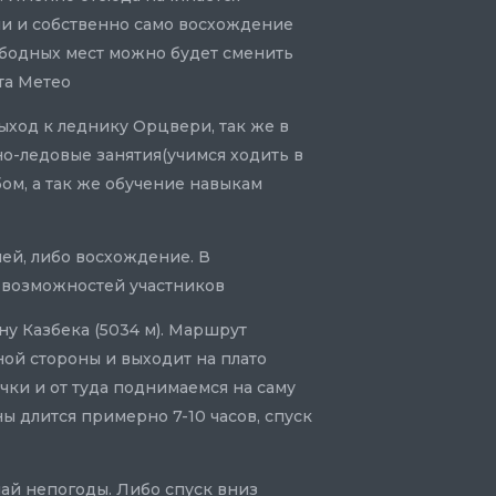
и и собственно само восхождение
бодных мест можно будет сменить
та Метео
ход к леднику Орцвери, так же в
о-ледовые занятия(учимся ходить в
ом, а так же обучение навыкам
ней, либо восхождение. В
. возможностей участников
у Казбека (5034 м). Маршрут
ной стороны и выходит на плато
чки и от туда поднимаемся на саму
 длится примерно 7-10 часов, спуск
чай непогоды. Либо спуск вниз