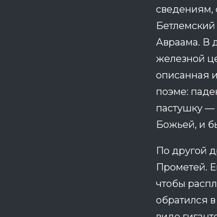
сведениям, 
Бетлемский 
Авраама. В 
железной це
описанная и
поэме: паде
пастушку — 
Божьей, и б
По другой д
Прометей. Е
чтобы распл
обратился в
виде гигант