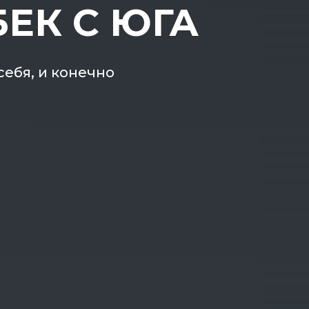
ЕК С ЮГА
себя, и конечно