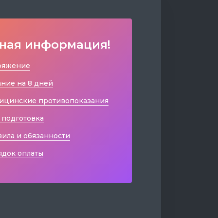
ная информация!
ряжение
ние на 8 дней
ицинские противопоказания
 подготовка
ила и обязанности
ядок оплаты