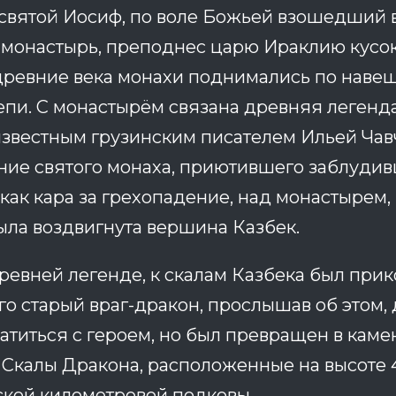
святой Иосиф, по воле Божьей взошедший 
монастырь, преподнес царю Ираклию кусок
древние века монахи поднимались по наве
пи. С монастырём связана древняя легенда
звестным грузинским писателем Ильей Чав
ние святого монаха, приютившего заблуди
как кара за грехопадение, над монастырем,
ыла воздвигнута вершина Казбек.
ревней легенде, к скалам Казбека был прик
го старый враг-дракон, прослышав об этом, 
атиться с героем, но был превращен в каме
 Скалы Дракона, расположенные на высоте 
ской километровой подковы.