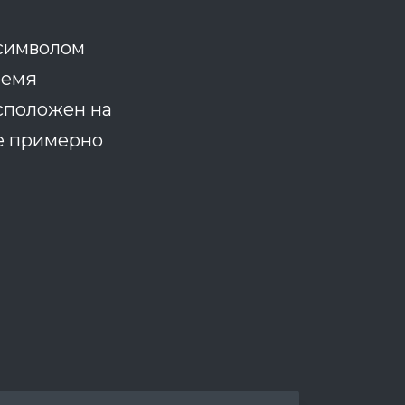
 символом
ремя
сположен на
те примерно