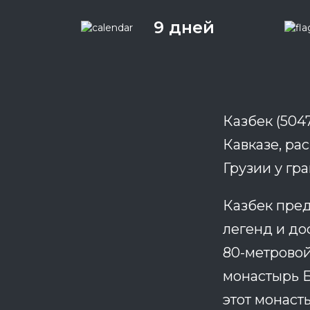
9 дней
Казбек (504
Кавказе, ра
Грузии у гр
Казбек пред
легенд и до
80-метровой
монастырь Б
этот монаст