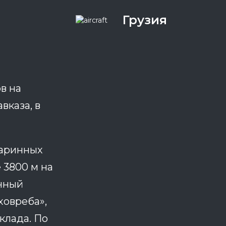
Грузия
в на
вказа, в
таринных
 3800 м на
инный
ховреба»,
клада. По