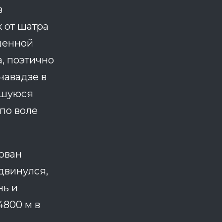
в
 от шатра
шенной
, поэтично
чавадзе в
вшуюся
 по воле
ован
двинулся,
нь и
4800 м в